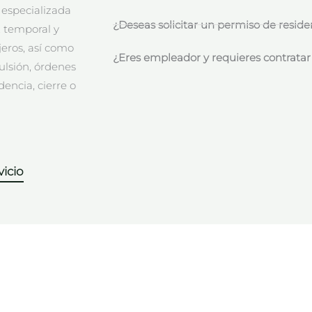
 especializada
¿Deseas solicitar un permiso de reside
, temporal y
eros, así como
¿Eres empleador y requieres contratar
ulsión, órdenes
encia, cierre o
icio