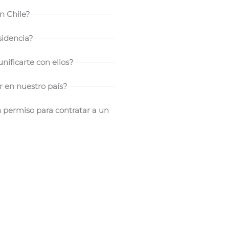
n Chile?
sidencia?
nificarte con ellos?
r en nuestro país?
n permiso para contratar a un