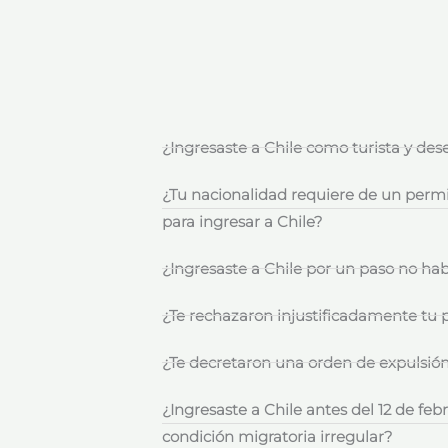
¿Ingresaste a Chile como turista y de
¿Tu nacionalidad requiere de un permis
para ingresar a Chile?
¿Ingresaste a Chile por un paso no hab
¿Te rechazaron injustificadamente tu 
¿Te decretaron una orden de expulsió
¿Ingresaste a Chile antes del 12 de feb
condición migratoria irregular?