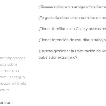
¿Deseas visitar a un amigo o familiar e
¿Te gustaría obtener un permiso de re
¿Tienes familiares en Chile y buscas reu
¿Tienes intención de estudiar o trabaja
¿Buscas gestionar la tramitación de u
trabajador extranjero?
tar engorrosos
uada sobre
ecemos una
 familiar según
 residir en Chile
mento
entran: