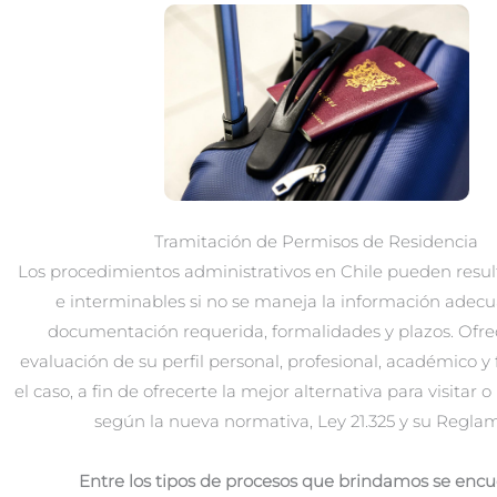
Tramitación de Permisos de Residencia
Los procedimientos administrativos en Chile pueden resul
e interminables si no se maneja la información adec
documentación requerida, formalidades y plazos. Ofr
evaluación de su perfil personal, profesional, académico y
el caso, a fin de ofrecerte la mejor alternativa para visitar o
según la nueva normativa, Ley 21.325 y su Regla
Entre los tipos de procesos que brindamos se encu