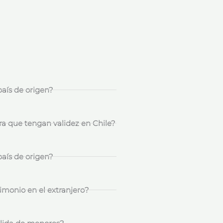
aís de origen?
ra que tengan validez en Chile?
aís de origen?
imonio en el extranjero?