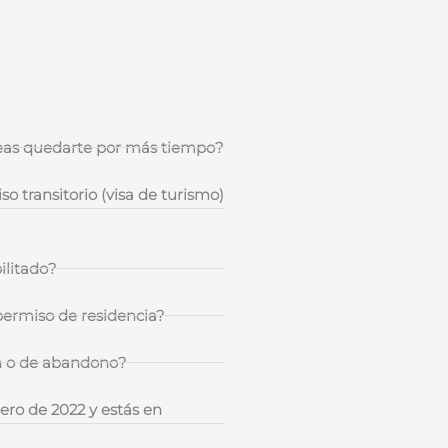
seas quedarte por más tiempo?
o transitorio (visa de turismo)
ilitado?
permiso de residencia?
n o de abandono?
rero de 2022 y estás en