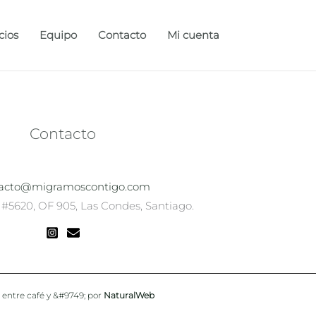
cios
Equipo
Contacto
Mi cuenta
Contacto
acto@migramoscontigo.com
 #5620, OF 905, Las Condes, Santiago.
 entre café y &#9749; por
NaturalWeb