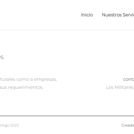
Inicio
Nuestros Servi
os
aturales como a empresas,
cont
 sus requerimientos.
Los Militares
ntigo 2022
Creado